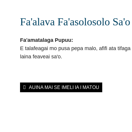
Fa'alava Fa'asolosolo Sa'o
Fa'amatalaga Pupuu:
E talafeagai mo pusa pepa malo, afifi ata tifaga 
laina feaveai sa'o.
AUINA MAI SE IMELI IA I MATOU