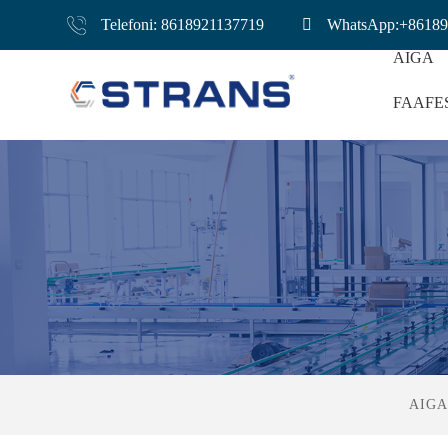
Telefoni: 8618921137719
WhatsApp:+86189
AIGA
FAAFE
Mea E Fa'a'ofu A
AIGA