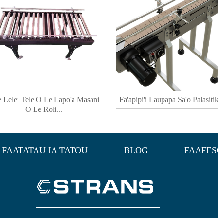
e Lelei Tele O Le Lapo'a Masani
Fa'apipi'i Laupapa Sa'o Palasitika
O Le Roli...
FAATATAU IA TATOU
BLOG
FAAFES