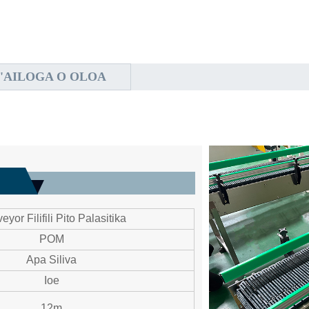
'AILOGA O OLOA
yor Filifili Pito Palasitika
POM
Apa Siliva
Ioe
12m