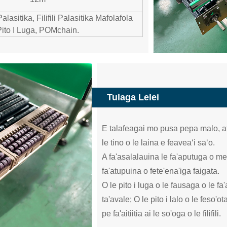
 Palasitika, Filifili Palasitika Mafolafola
Pito I Luga, POMchain.
Tulaga Lelei
E talafeagai mo pusa pepa malo, afi
le tino o le laina e feaveaʻi saʻo.
A fa'asalalauina le fa'aputuga o me
fa'atupuina o fete'ena'iga faigata.
O le pito i luga o le fausaga o le fa
ta'avale; O le pito i lalo o le feso'
pe fa'aitiitia ai le so'oga o le filifili.