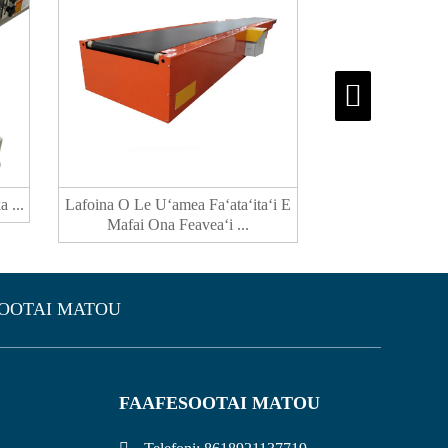
 ...
Lafoina O Le Uʻamea Faʻataʻitaʻi E
Filifiliga U'amea
Mafai Ona Feaveaʻi ...
Uamea E Le
OOTAI MATOU
FAAFESOOTAI MATOU