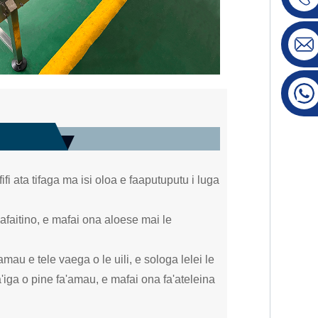
fi ata tifaga ma isi oloa e faaputuputu i luga
afaitino, e mafai ona aloese mai le
'amau e tele vaega o le uili, e sologa lelei le
ota'iga o pine fa'amau, e mafai ona fa'ateleina