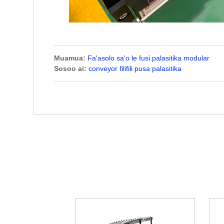
Muamua:
Fa'asolo sa'o le fusi palasitika modular
Sosoo ai:
conveyor filifili pusa palasitika