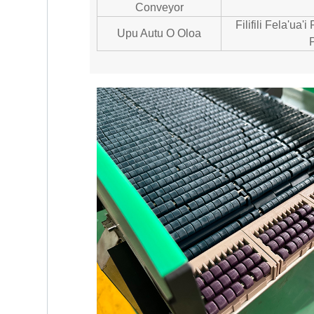
Conveyor
Filifili Fela'ua'i
Upu Autu O Oloa