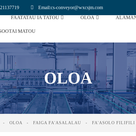
21137719
Email:cs-conveyor@wxcsjm.com
FAATATAU IA TATOU
OLOA
ALAMAN
SOOTAI MATOU
i Le Bun Kukaina
Conveyor O Le Maa Lithium
OLOA
OLOA
FAIGA FA'ASALALAU
FA'ASOLO FILIFILI