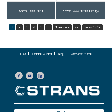
Seevae Taiala Filifili
Seevae Taiala Filifilia T Foliga
1
2
3
4
5
6
Sosoo ai >
>>
Itulau 1 / 12
Oloa
Faatatau Ia Tatou
Blog
Faafesootai Matou