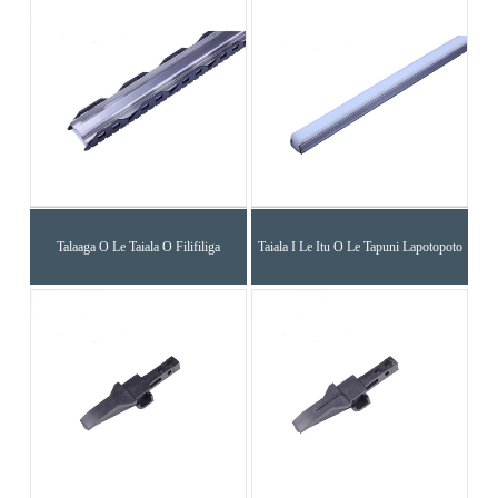
Talaaga O Le Taiala O Filifiliga
Taiala I Le Itu O Le Tapuni Lapotopoto