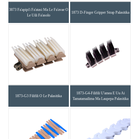
3873 Fa'apipi'i Fa'atasi Ma Le Fa'avae O
1873 D-Finger Gripper Strap Palasitika
Le Uili Fa'asolo
1873-G4-Filifili U'amea E Uu Ai
1873-G3 Filifili O Le Palasitika
Tamatamailima Ma Laupepa Palasitika