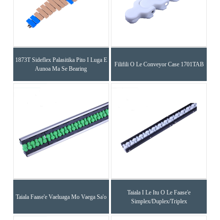
1873T Sideflex Palasitika Pito I Luga E
Filifili O Le Conveyor Case 1701TAB
Aunoa Ma Se Bearing
Taiala I Le Itu O Le Faase'e
Taiala Faase'e Vaeluaga Mo Vaega Sa'o
Simplex/Duplex/Triplex