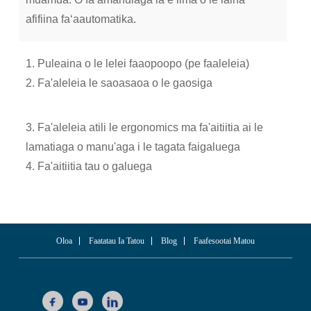
afifiina faʻaautomatika.
1. Puleaina o le lelei faaopoopo (pe faaleleia)
2. Fa'aleleia le saoasaoa o le gaosiga
3. Fa'aleleia atili le ergonomics ma fa'aitiitia ai le
lamatiaga o manu'aga i le tagata faigaluega
4. Fa'aitiitia tau o galuega
Oloa
Faatatau Ia Tatou
Blog
Faafesootai Matou