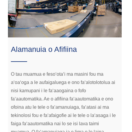
Alamanuia o Afifiina
O tau muamua e fesoʻotaʻi ma masini fou ma
aʻoaʻoga a le aufaigaluega e ono faʻalotolotolua ai
nisi kamupani i le faʻaaogaina o fofo
faʻaautomatika. Ae o afifiina faʻaautomatika e ono
ofoina atu le tele o faʻamanuiaga, faʻatasi ai ma
tekinolosi fou e faʻafaigofie ai le tele o laʻasaga i le
faiga faʻaautomatika nai lo se isi lava taimi
muamua. O faʻamanuiaga ia e lima o le laina