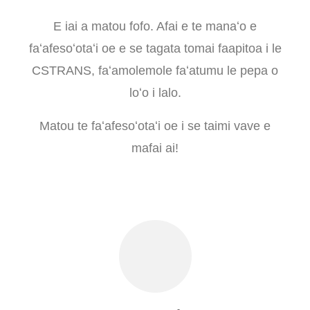
E iai a matou fofo. Afai e te manaʻo e
faʻafesoʻotaʻi oe e se tagata tomai faapitoa i le
CSTRANS, faʻamolemole faʻatumu le pepa o
loʻo i lalo.
Matou te faʻafesoʻotaʻi oe i se taimi vave e
mafai ai!