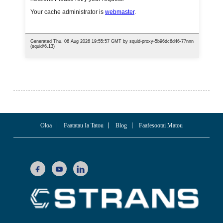
Oloa
Faatatau Ia Tatou
Blog
Faafesootai Matou