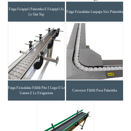
Faiga Fa'apipi'i Palasitika E Fa'apipi'i Ai
Faiga Fa'asalalau Laupapa Sa'o Palasitika
Le Slat Top
Faiga Fa'asalalau Filifili Pito I Luga O Le
Conveyor Filifili Pusa Palasitika
Uamea E Le Fa'agaoioia