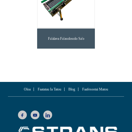
Fa'alava Fa'asolosolo Sa'o
Oloa
Faatatau Ia Tatou
Blog
Faafesootai Matou