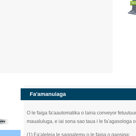
Fa'amanuiaga
O le faiga fa'aautomatika o laina conveyor fetuutuu
maualuluga, e iai sona sao taua i le fa'agasologa o 
(1) Fa'aleleia le saogalemu o le faiga o gaosiga;