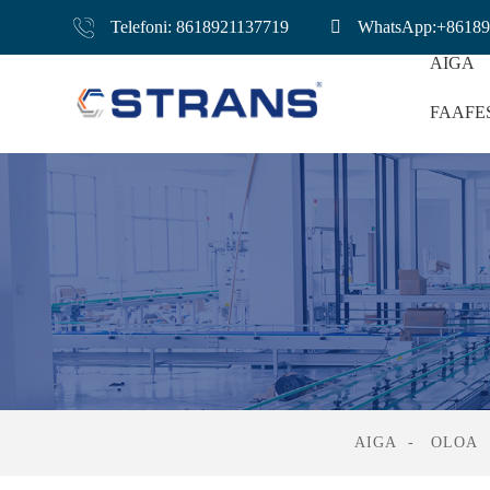
Telefoni: 8618921137719
WhatsApp:+86189
AIGA
FAAFE
Mea E Fa'a'ofu A
AIGA
OLOA