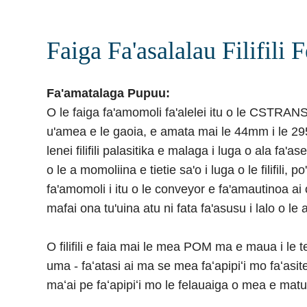
Faiga Fa'asalalau Filifili F
Fa'amatalaga Pupuu:
O le faiga fa'amomoli fa'alelei itu o le CSTRANS
u'amea e le gaoia, e amata mai le 44mm i le 295mm l
lenei filifili palasitika e malaga i luga o ala fa'a
o le a momoliina e tietie sa'o i luga o le filifili, 
fa'amomoli i itu o le conveyor e fa'amautinoa ai 
mafai ona tu'uina atu ni fata fa'asusu i lalo o le
O filifili e faia mai le mea POM ma e maua i l
uma - faʻatasi ai ma se mea faʻapipiʻi mo faʻasi
maʻai pe faʻapipiʻi mo le felauaiga o mea e mat