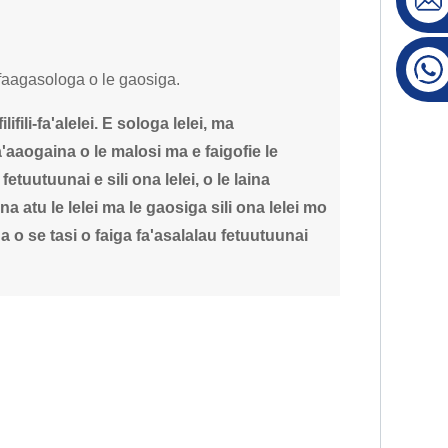
e faagasologa o le gaosiga.
lifili-fa'alelei. E sologa lelei, ma
 le fa'aaogaina o le malosi ma e faigofie le
fetuutuunai e sili ona lelei, o le laina
atu le lelei ma le gaosiga sili ona lelei mo
ga o se tasi o faiga fa'asalalau fetuutuunai