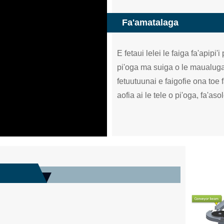
Fa'amatalaga
E fetaui lelei le faiga fa'apip
pi'oga ma suiga o le maualuga 
fetuutuunai e faigofie ona toe
aofia ai le tele o pi'oga, fa'asol