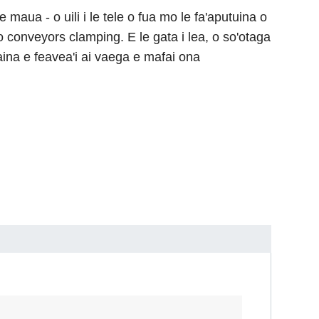
e maua - o uili i le tele o fua mo le fa'aputuina o
o conveyors clamping. E le gata i lea, o so'otaga
ogaina e feavea'i ai vaega e mafai ona