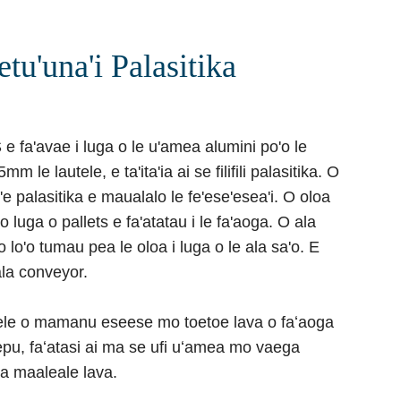
etu'una'i Palasitika
 e fa'avae i luga o le u'amea alumini po'o le
e lautele, e ta'ita'ia ai se filifili palasitika. O
se'e palasitika e maualalo le fe'ese'esea'i. O oloa
po'o luga o pallets e fa'atatau i le fa'aoga. O ala
o lo'o tumau pea le oloa i luga o le ala sa'o. E
 ala conveyor.
e tele o mamanu eseese mo toetoe lava o faʻaoga
tepu, faʻatasi ai ma se ufi uʻamea mo vaega
ua maaleale lava.