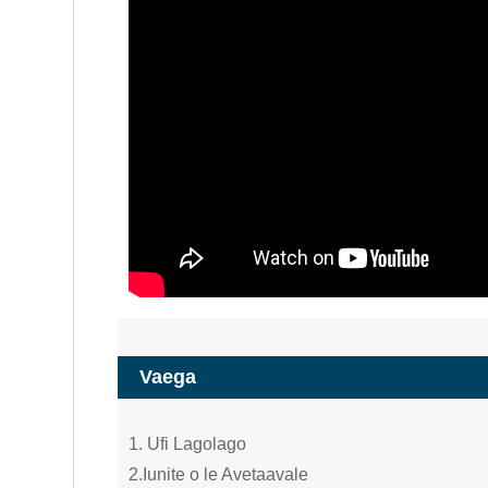
Vaega
1. Ufi Lagolago
2.Iunite o le Avetaavale