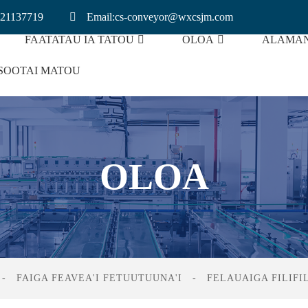
21137719
Email:cs-conveyor@wxcsjm.com
FAATATAU IA TATOU
OLOA
ALAMAN
SOOTAI MATOU
i Le Bun Kukaina
Conveyor O Le Maa Lithium
OLOA
FAIGA FEAVEA'I FETUUTUUNA'I
FELAUAIGA FILIFI