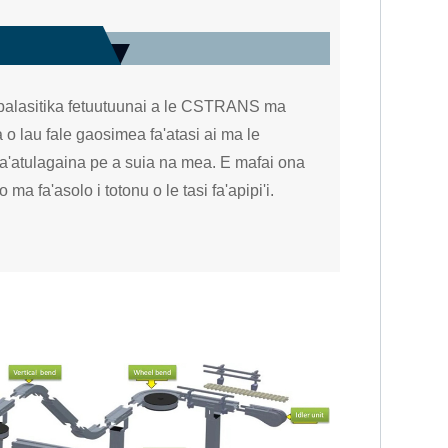
i'i palasitika fetuutuunai a le CSTRANS ma
o lau fale gaosimea fa'atasi ai ma le
 fa'atulagaina pe a suia na mea. E mafai ona
o ma fa'asolo i totonu o le tasi fa'apipi'i.