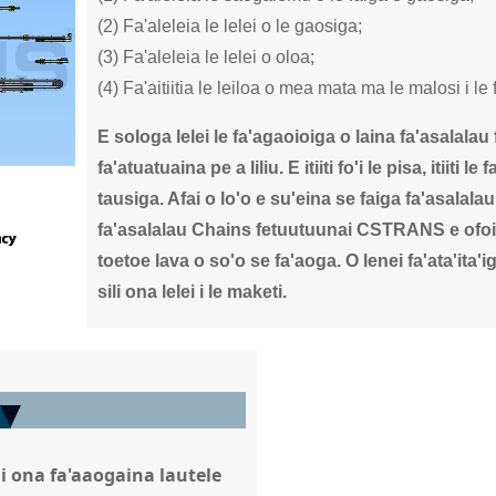
(2) Fa'aleleia le lelei o le gaosiga;
(3) Fa'aleleia le lelei o oloa;
(4) Fa'aitiitia le leiloa o mea mata ma le malosi i l
E sologa lelei le fa'agaoioiga o laina fa'asalalau fi
fa'atuatuaina pe a liliu. E itiiti fo'i le pisa, itiiti
tausiga. Afai o lo'o e su'eina se faiga fa'asalalau 
fa'asalalau Chains fetuutuunai CSTRANS e ofoina 
toetoe lava o so'o se fa'aoga. O lenei fa'ata'ita'i
sili ona lelei i le maketi.
i ona fa'aaogaina lautele