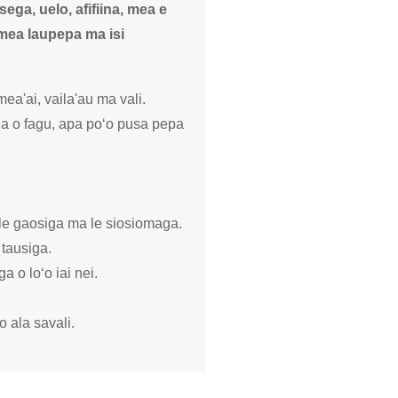
sega, uelo, afifiina, mea e
'amea laupepa ma isi
ea'ai, vaila'au ma vali.
ga o fagu, apa poʻo pusa pepa
o le gaosiga ma le siosiomaga.
 tausiga.
a o loʻo iai nei.
 ala savali.