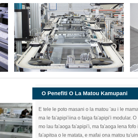
O Penefiti O La Matou Kamupani
E tele le poto masani o la matou 'au i le mama
ma le fa'apipi'iina o faiga fa'apipi'i modular. O
mo lau fa'aoga fa'apipi'i, ma fa'aoga lena fofo 
fa'apitoa o le matata, e mafai ona matou tu'uina 