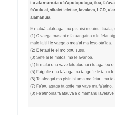
i
o alamanuia o
fa'apotopotoga, iloa, fa'ava
fa'aulu ai, sikaleti eletise, lavalava, LCD, u
alamanuia.
E matuā talafeagai mo pisinisi meainu, tioata, m
(1) O vaega masani e faʻaaogaina o le felauai
malo laiti i le vaega o meaʻai ma fesoʻotaʻiga.
(2) E fetaui lelei mo potu susu.
(3) Sefe ai le malosi ma le avanoa.
(4) E mafai ona vave fetuutuunai i tulaga fou 
(5) Faigofie ona fa'aoga ma taugofie le tau o le
(6) Talafeagai mo pisinisi uma ma fetaui ma faig
(7) Fa'atulagaga faigofie ma vave ma fa'atino.
(8) Fa'atinoina fa'atauva'a o mamanu lavelave o