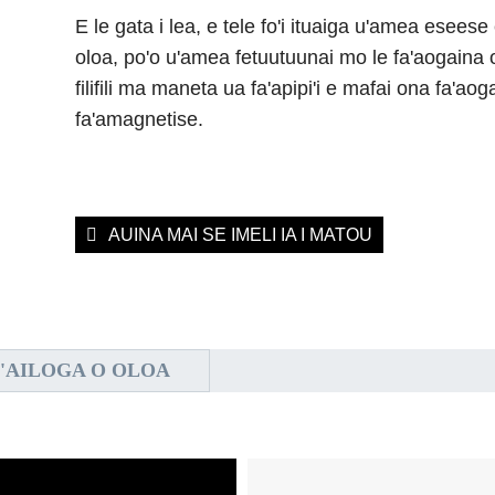
E le gata i lea, e tele fo'i ituaiga u'amea eseese 
oloa, po'o u'amea fetuutuunai mo le fa'aogaina 
filifili ma maneta ua fa'apipi'i e mafai ona fa'a
fa'amagnetise.
AUINA MAI SE IMELI IA I MATOU
'AILOGA O OLOA