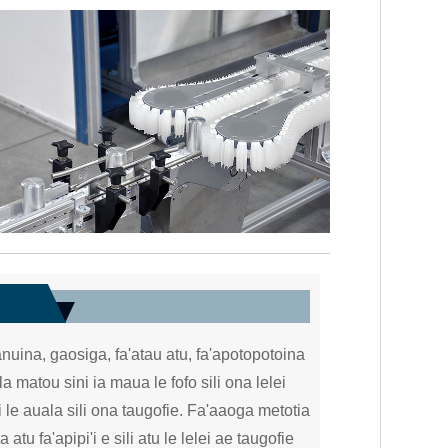
nuina, gaosiga, fa'atau atu, fa'apotopotoina
 la matou sini ia maua le fofo sili ona lelei
i le auala sili ona taugofie. Fa'aaoga metotia
atu fa'apipi'i e sili atu le lelei ae taugofie