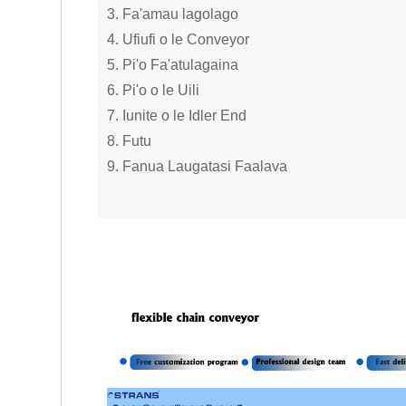
3. Fa'amau lagolago
4. Ufiufi o le Conveyor
5. Pi'o Fa'atulagaina
6. Pi'o o le Uili
7. Iunite o le Idler End
8. Futu
9. Fanua Laugatasi Faalava